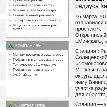
Проектные работы
радиуса К
Поставка запасных частей
Монтаж эскалаторов метро
Ремонт эскалаторов метро
16 марта 201
Экспертиза эскалаторов метро
отправился с
Модернизация эскалаторов
проспект».
метро
Открылись 20
«Минская», 
КОМПАНИЯМ
Станция «Ра
Монтаж поэтажных эскалаторов
Солнцевской 
Поставка и монтаж эскалаторов
«Ломоносовс
Техническое обслуживание
Москвы, в р
Поставка запасных частей
Учебный центр
округа, вдол
нему Винниц
участка рад
для оборота,
Станция — к
Обратная связь