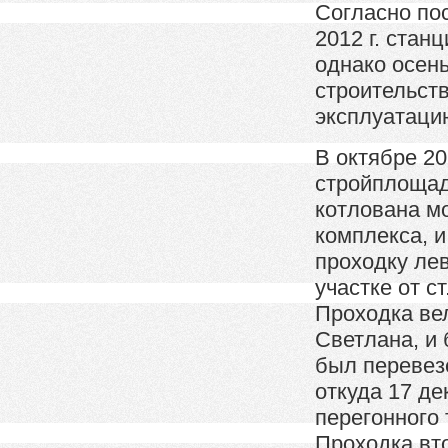
Согласно по
2012 г. стан
однако осень
строительст
эксплуатацию
В октябре 20
стройплощадк
котлована м
комплекса, и
проходку лев
участке от с
Проходка ве
Светлана, и
был перевез
откуда 17 де
перегонного 
Проходка вто