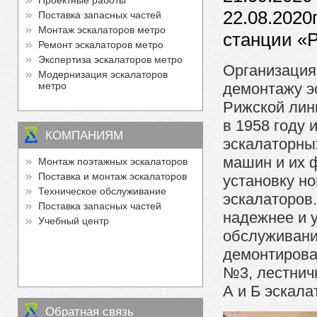
Проектные работы
22.08.2020
Поставка запасных частей
Монтаж эскалаторов метро
станции «
Ремонт эскалаторов метро
Экспертиза эскалаторов метро
Организация 
Модернизация эскалаторов
метро
демонтажу э
Рижской лин
в 1958 году 
КОМПАНИЯМ
эскалаторны
машин и их 
Монтаж поэтажных эскалаторов
Поставка и монтаж эскалаторов
установку н
Техническое обслуживание
эскалаторов
Поставка запасных частей
надежнее и 
Учебный центр
обслуживани
демонтирова
№3, лестнич
А и Б эскал
Обратная связь